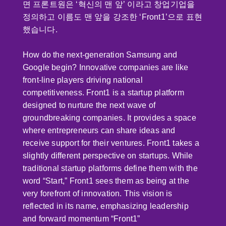
면 프론트원은 ‘혁신의 맨 앞’ 이라고 창업기업을
정의하고 이름도 맨 앞을 강조한 ‘Front1’으로 표현
했습니다.
How do the next-generation Samsung and
Google begin? Innovative companies are like
front-line players driving national
competitiveness. Front1 is a startup platform
designed to nurture the next wave of
groundbreaking companies. It provides a space
where entrepreneurs can share ideas and
receive support for their ventures. Front1 takes a
slightly different perspective on startups. While
traditional startup platforms define them with the
word “Start,” Front1 sees them as being at the
very forefront of innovation. This vision is
reflected in its name, emphasizing leadership
and forward momentum “Front1”